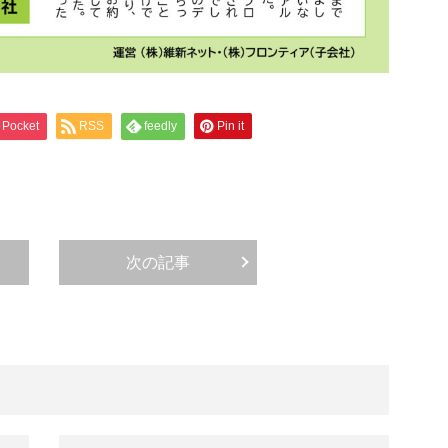
Pocket
RSS
feedly
Pin it
次の記事