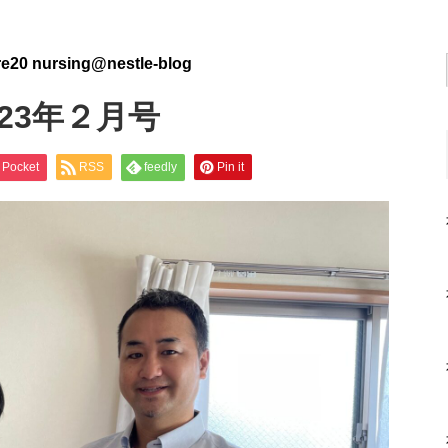
e20 nursing@nestle-blog
23年２月号
Pocket
RSS
feedly
Pin it