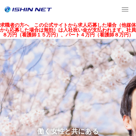
T
o
g
求職者の方へ この公式サイトから求人応募した場合（他媒体
から応募した場合は無効）は入社祝い金が支払われます。社員
g
８万円（看護師１５万円）、パート４万円（看護師８万円）
l
e
n
a
v
i
g
a
t
i
o
n
働く女性と共にある