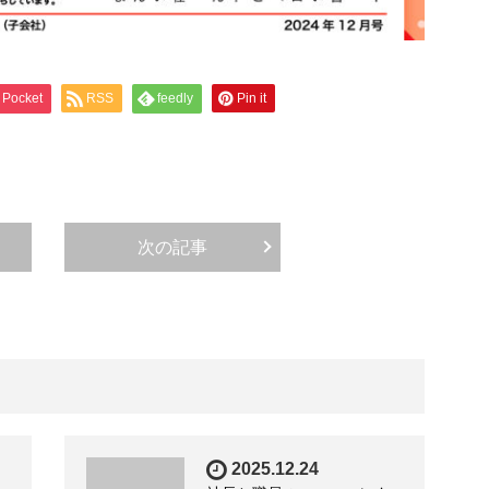
Pocket
RSS
feedly
Pin it
次の記事
2025.12.24