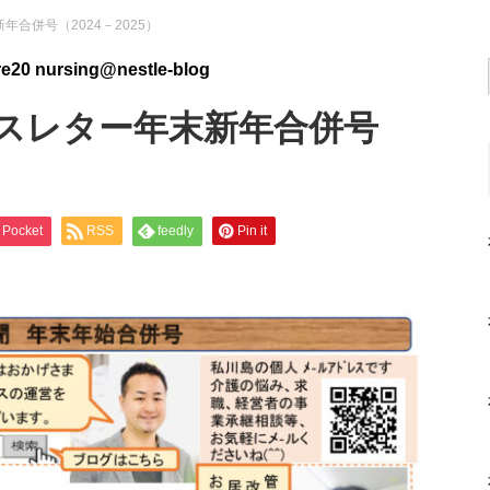
合併号（2024－2025）
e20 nursing@nestle-blog
スレター年末新年合併号
Pocket
RSS
feedly
Pin it