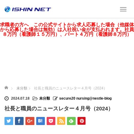
T
o
g
求職者の方へ この公式サイトから求人応募した場合（他媒体
から応募した場合は無効）は入社祝い金が支払われます。社員
g
８万円（看護師１５万円）、パート４万円（看護師８万円）
l
e
n
a
v
i
g
a
ホーム
未分類
社長と職員のニュースレター４月号（2024）
t
i
2024.07.18
未分類
secure20 nursing@nestle-blog
o
社長と職員のニュースレター４月号（2024）
n