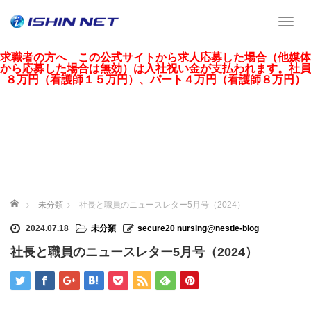
T
o
g
求職者の方へ この公式サイトから求人応募した場合（他媒体
から応募した場合は無効）は入社祝い金が支払われます。社員
g
８万円（看護師１５万円）、パート４万円（看護師８万円）
l
e
n
a
v
i
g
a
ホーム
未分類
社長と職員のニュースレター5月号（2024）
t
i
2024.07.18
未分類
secure20 nursing@nestle-blog
o
社長と職員のニュースレター5月号（2024）
n