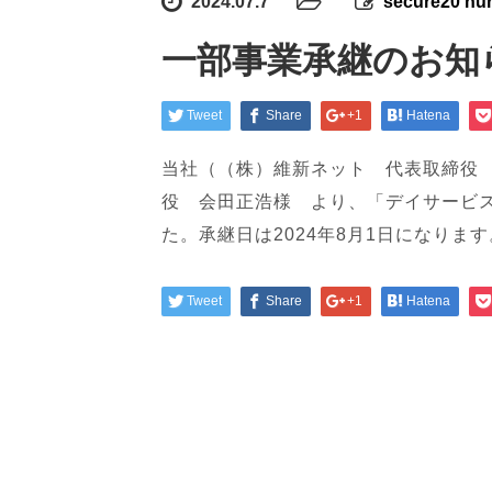
2024.07.7
secure20 nu
一部事業承継のお知
Tweet
Share
+1
Hatena
当社（（株）維新ネット 代表取締役
役 会田正浩様 より、「デイサービ
た。承継日は2024年8月1日になります
Tweet
Share
+1
Hatena