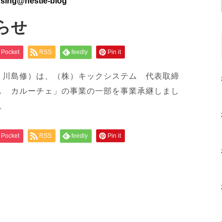
rsing@nestle-blog
らせ
Pocket
RSS
feedly
Pin it
 川島修）は、（株）キックシステム 代表取締
ス カルーチェ」の事業の一部を事業承継しまし
。
Pocket
RSS
feedly
Pin it