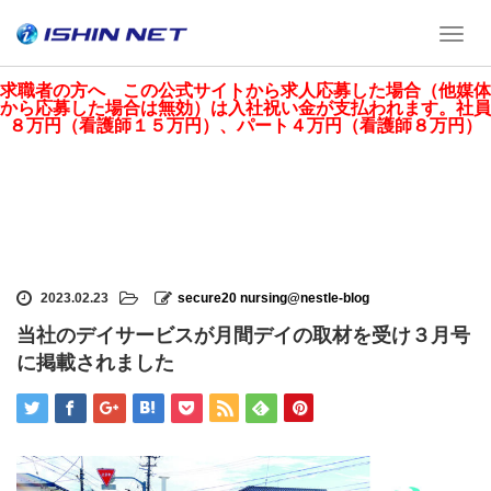
T
o
g
求職者の方へ この公式サイトから求人応募した場合（他媒体
から応募した場合は無効）は入社祝い金が支払われます。社員
g
８万円（看護師１５万円）、パート４万円（看護師８万円）
l
e
n
a
v
i
g
2023.02.23
secure20 nursing@nestle-blog
a
t
当社のデイサービスが月間デイの取材を受け３月号
i
に掲載されました
o
n