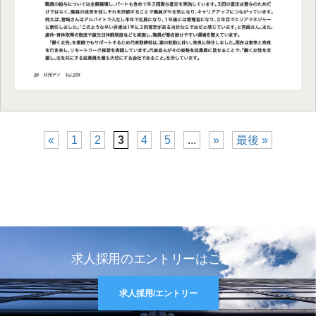
«
1
2
3
4
5
...
»
最後 »
求人採用のエントリーはこちら
求人採用/エントリー