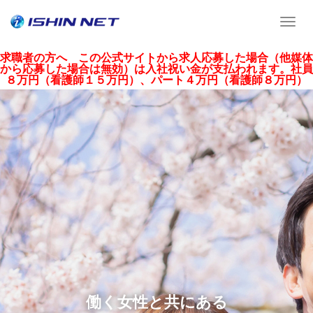
T
o
g
求職者の方へ この公式サイトから求人応募した場合（他媒体
から応募した場合は無効）は入社祝い金が支払われます。社員
g
８万円（看護師１５万円）、パート４万円（看護師８万円）
l
e
n
a
v
i
g
a
t
i
o
n
働く女性と共にある