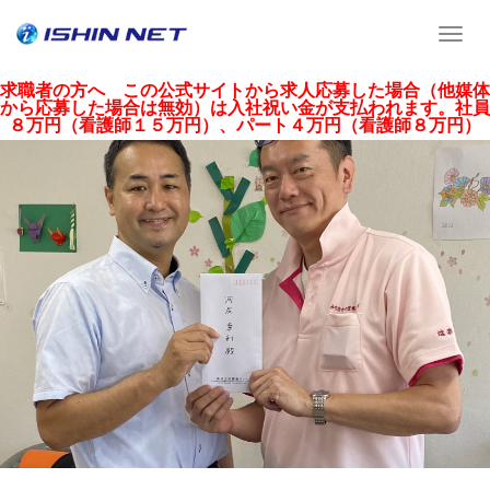
T
o
g
求職者の方へ この公式サイトから求人応募した場合（他媒体
から応募した場合は無効）は入社祝い金が支払われます。社員
g
８万円（看護師１５万円）、パート４万円（看護師８万円）
l
e
n
a
v
i
g
a
t
i
o
n