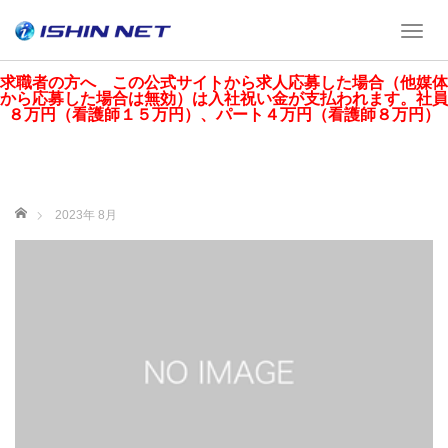
T
o
g
求職者の方へ この公式サイトから求人応募した場合（他媒体
から応募した場合は無効）は入社祝い金が支払われます。社員
g
８万円（看護師１５万円）、パート４万円（看護師８万円）
l
e
n
a
v
ホーム
2023年 8月
i
g
a
t
i
o
n