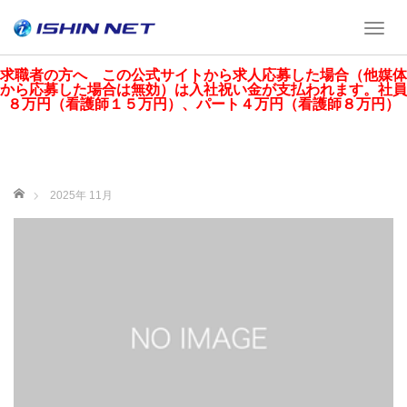
T
o
g
求職者の方へ この公式サイトから求人応募した場合（他媒体
から応募した場合は無効）は入社祝い金が支払われます。社員
g
８万円（看護師１５万円）、パート４万円（看護師８万円）
l
e
n
a
v
ホーム
2025年 11月
i
g
a
t
i
o
n